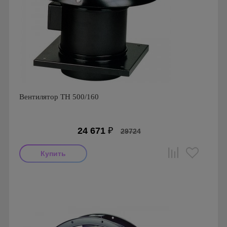
Вентилятор TH 500/160
24 671
₽
29724
Мощность: 68 Вт
Производитель: Soler & Palau
Страна производства: Испания
Серия: TH