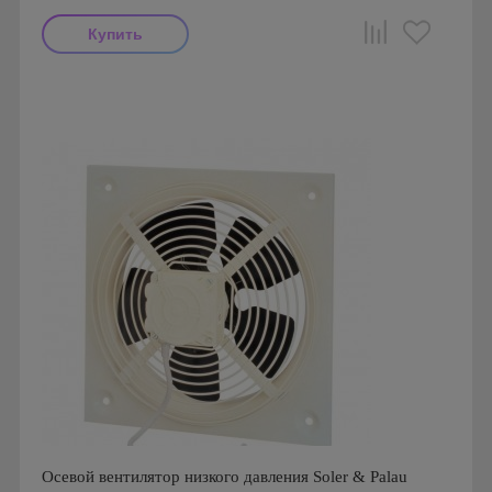
Мощность: 60 Вт
Производитель: Soler & Palau
Страна производства: Испания
Серия: Вентиляторы осевые с монтажной пластиной
серии HXM
Осевой вентилятор низкого давления Soler & Palau