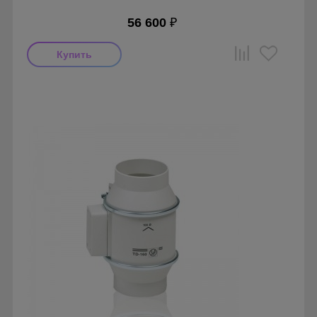
56 600
₽
Мощность: 130 Вт
Производитель: Soler & Palau
Страна производства: Испания
Серия: TD Silent