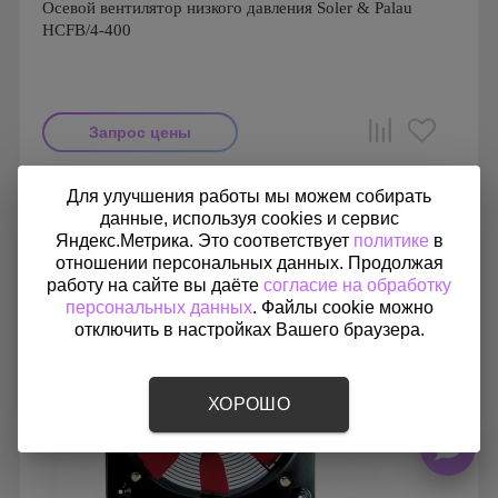
Осевой вентилятор низкого давления Soler & Palau
HCFB/4-400
Запрос цены
Мощность: 340 Вт
Для улучшения работы мы можем собирать
Производитель: Soler & Palau
данные, используя cookies и сервис
Страна производства: Испания
Серия: Осевое вентиляторы низкого давления HCFB
Яндекс.Метрика. Это соответствует
политике
в
отношении персональных данных. Продолжая
работу на сайте вы даёте
согласие на обработку
персональных данных
. Файлы cookie можно
отключить в настройках Вашего браузера.
ХОРОШО