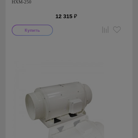
HXM-250
12 315
₽
Мощность: 40 Вт
Производитель: Soler & Palau
Страна производства: Испания
Серия: Вентиляторы осевые с монтажной пластиной
серии HXM