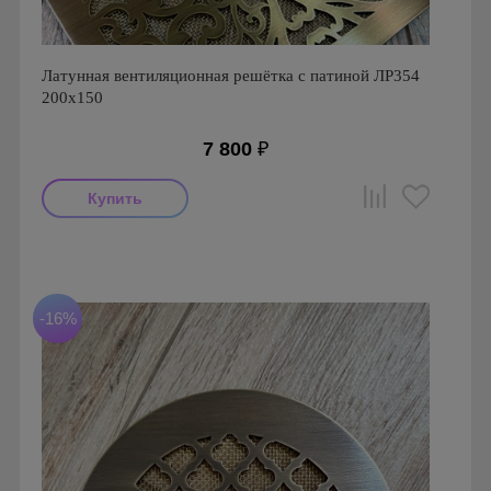
Латунная вентиляционная решётка с патиной ЛР354
200х150
7 800
₽
Производитель: FoZa
Размеры: 200x150
Материал: Латунь с патиной
-16%