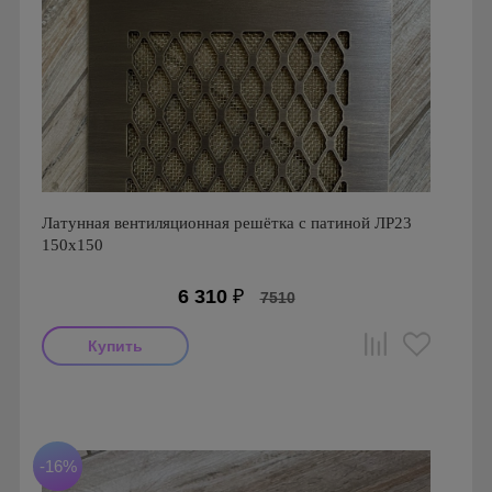
Латунная вентиляционная решётка с патиной ЛР23
150х150
6 310
₽
7510
Производитель: FoZa
Размеры: 150х150
Материал: Латунь с патиной
-16%