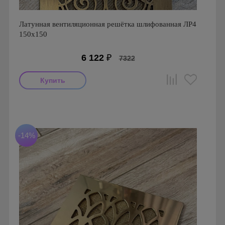
Латунная вентиляционная решётка шлифованная ЛР4
150х150
6 122
₽
7322
Производитель: FoZa
Размеры: 150х150
Материал: Латунь шлифованная
-14%