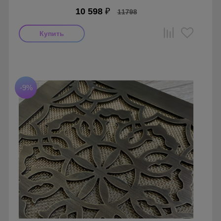
10 598
₽
11798
Производитель: FoZa
Страна производства: Россия.
-9%