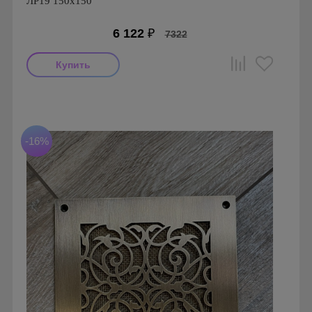
ЛР19 150х150
6 122
₽
7322
Производитель: FoZa
Размеры: 150х150
Материал: Латунь шлифованная
-16%