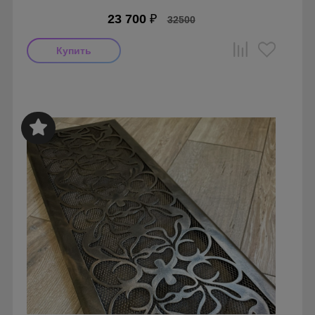
23 700
₽
32500
Производитель: FoZa
Размеры: 235x235
Материал: Латунь