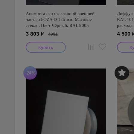
Анемостат со стеклянной внешней
Диффузо
частью FOZA D 125 мм. Матовое
RAL 101
стекло. Цвет Чёрный. RAL 9005
расхода
3 803
₽
4 500
4991
-24%