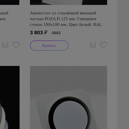
шней
Анемостат со стеклянной внешней
вое
частью FOZA D 125 мм. Глянцевое
стекло 180х180 мм. Цвет Белый. RAL
9003
3 803
₽
4991