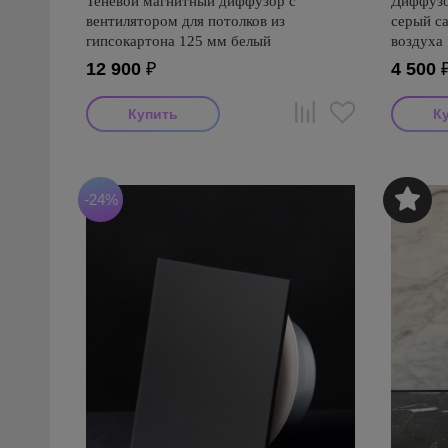
Теневой магнитный диффузор с
Диффузо
вентилятором для потолков из
серый са
гипсокартона 125 мм белый
воздуха
12 900
₽
4 500
-24%