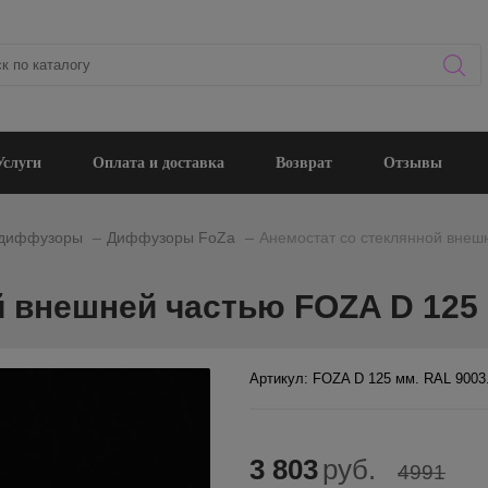
Услуги
Оплата и доставка
Возврат
Отзывы
_
_
 диффузоры
Диффузоры FoZa
Анемостат со стеклянной внеш
 внешней частью FOZA D 125 
Артикул: FOZA D 125 мм. RAL 9003
3 803
руб.
4991