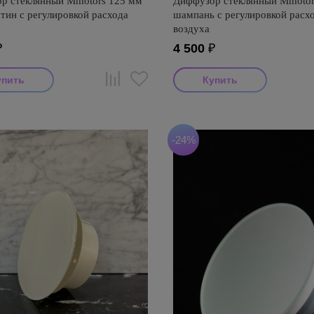
р стеклянный Mmotors 125 мм
Диффузор стеклянный Mmotor
тин с регулировкой расхода
шампань с регулировкой расх
воздуха
₽
4 500
₽
-24%