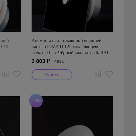
шней
Анемостат со стеклянной внешней
1013
частью FOZA D 125 мм. Глянцевое
стекло. Цвет Чёрный квадратный. RAL
9005
3 803
₽
4991
-24%