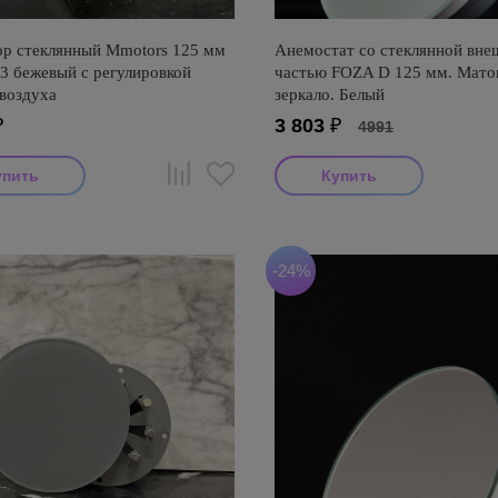
р стеклянный Mmotors 125 мм
Анемостат со стеклянной вне
3 бежевый с регулировкой
частью FOZA D 125 мм. Мато
 воздуха
зеркало. Белый
₽
3 803
₽
4991
-24%