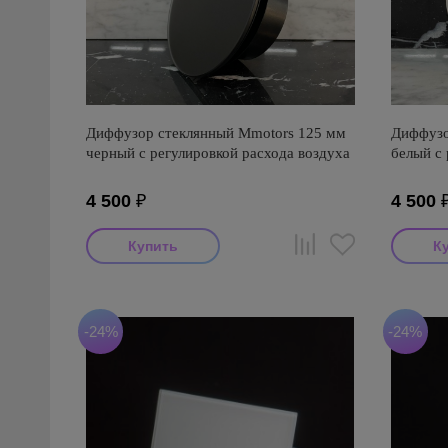
Диффузор стеклянный Mmotors 125 мм
Диффузо
черный с регулировкой расхода воздуха
белый с 
4 500
₽
4 500
-24%
-24%