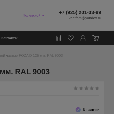
+7 (925) 201-33-89
Полевской
ventfom@yandex.ru
0
Контакты
ней частью FOZA D 125 мм. RAL 9003
мм. RAL 9003
.
В наличии