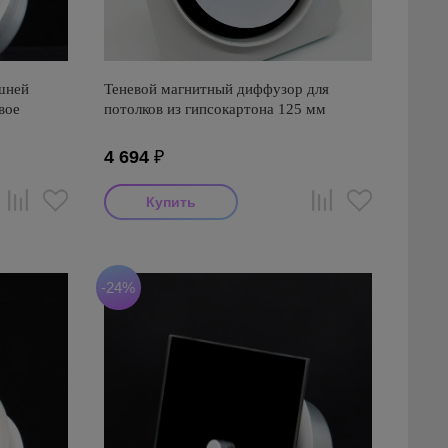
шней
Теневой магнитный диффузор для
вое
потолков из гипсокартона 125 мм
4 694
₽
-24%