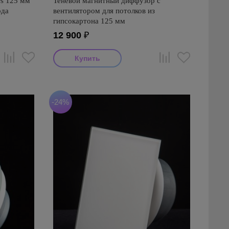
s 125 мм
Теневой магнитный диффузор с
ода
вентилятором для потолков из
гипсокартона 125 мм
12 900
₽
-24%