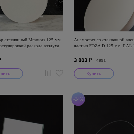
р стеклянный Mmotors 125 мм
Анемостат со стеклянной вне
регулировкой расхода воздуха
частью FOZA D 125 мм. RAL 
₽
3 803
₽
4991
-24%