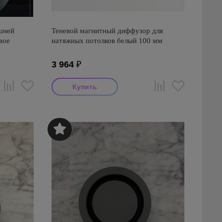
шней
Теневой магнитный диффузор для
вое
натяжных потолков белый 100 мм
3 964
₽