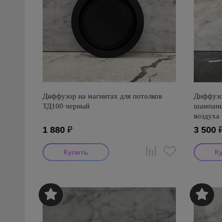
Диффузор на магнитах для потолков
Диффузо
ТД100 черный
шампань
воздуха
1 880
₽
3 500