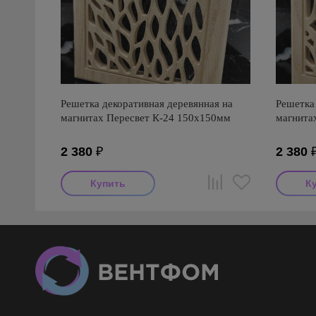
Решетка декоративная деревянная на
Решетка 
магнитах Пересвет К-24 150х150мм
магнита
2 380
₽
2 380