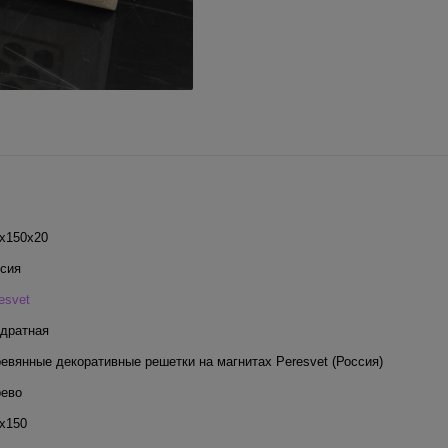
x150x20
сия
esvet
дратная
евянные декоративные решетки на магнитах Peresvet (Россия)
ево
х150