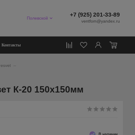
+7 (925) 201-33-89
Полевской
ventfom@yandex.ru
0
Контакты
_
esvet
ет К-20 150х150мм
В наличии