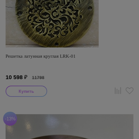
Решетка латунная круглая LRK-01
10 598
₽
11798
-13%