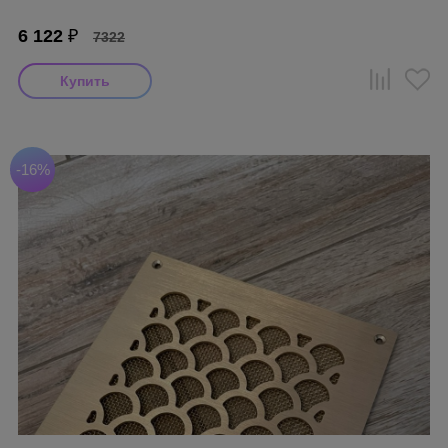
6 122
₽
7322
-16%