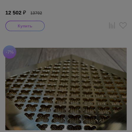
12 502
₽
13702
-7%