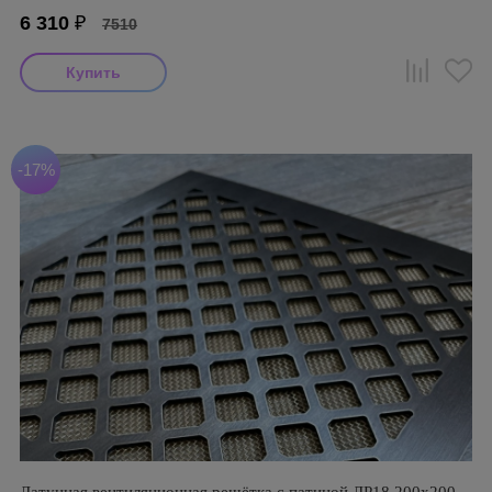
6 310
₽
7510
-17%