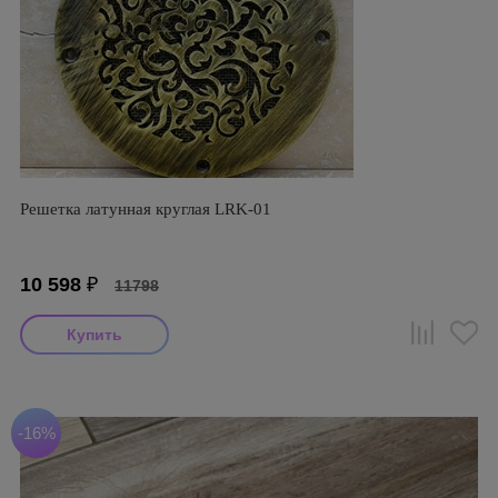
Решетка латунная круглая LRK-01
10 598
₽
11798
-16%