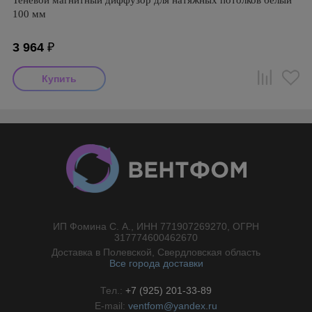
Теневой магнитный диффузор для натяжных потолков белый
100 мм
3 964
₽
ИП Фомина С. А., ИНН 771907269270, ОГРН
//}
317774600462670
Доставка в Полевской, Свердловская область
Все города доставки
Тел.:
+7 (925) 201-33-89
E-mail:
ventfom@yandex.ru