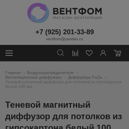
+7 (925) 201-33-89
ventfom@yandex.ru
0
_
_
Главная
Воздухораспределители
_
_
Вентиляционные диффузоры
Диффузоры FoZa
Теневой магнитный диффузор для потолков из гипсокартона
белый 100 мм
Теневой магнитный
диффузор для потолков из
гипсокартона белый 100