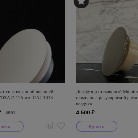
ат со стеклянной внешней
Диффузор стеклянный Mmotor
FOZA D 125 мм. RAL 1013
шампань с регулировкой расх
воздуха
₽
4 500
₽
4991