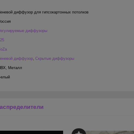
еневой диффузор для гипсокартонных потолков
Россия
Регулируемые диффузоры
25
FoZa
Теневой диффузор
,
Скрытые диффузоры
ПВХ
,
Металл
Белый
аспределители