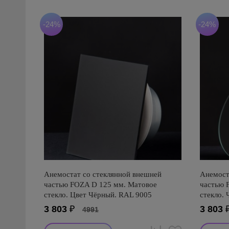
-24%
-24%
Анемостат со стеклянной внешней
Анемост
частью FOZA D 125 мм. Матовое
частью 
стекло. Цвет Чёрный. RAL 9005
стекло.
3 803
₽
3 803
4991