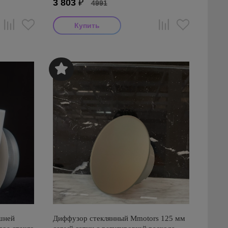
3 803
₽
4991
шней
Диффузор стеклянный Mmotors 125 мм