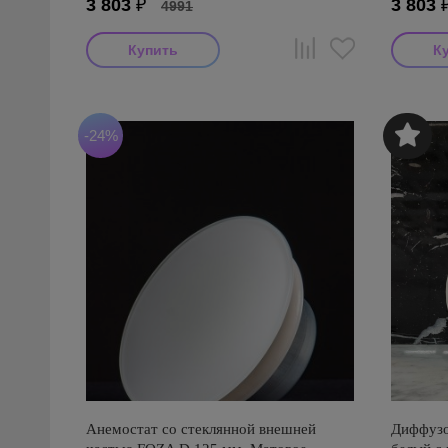
3 803
₽
3 803
4991
-24%
Анемостат со стеклянной внешней
Диффузо