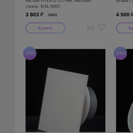
частью FOZA D 125 мм. Матовое
белый с 
стекло. RAL 9003
3 803
₽
4 500
4991
-24%
-24%