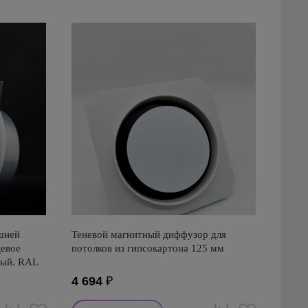
шней
Теневой магнитный диффузор для
цевое
потолков из гипсокартона 125 мм
ный. RAL
4 694
₽