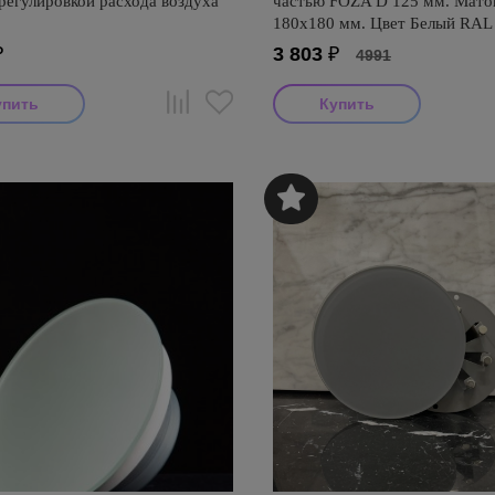
регулировкой расхода воздуха
частью FOZA D 125 мм. Матов
180х180 мм. Цвет Белый RAL
₽
3 803
₽
4991