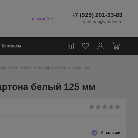
+7 (925) 201-33-89
Полевской
ventfom@yandex.ru
0
Контакты
ля потолков из гипсокартона белый 125 мм
артона белый 125 мм
В наличии