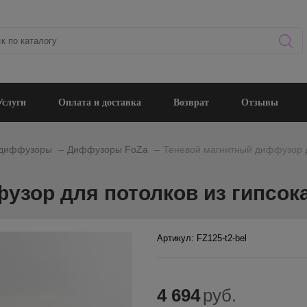
Услуги
Оплата и доставка
Возврат
Отзывы
_
_
 диффузоры
Диффузоры FoZa
Теневой магнитный диффузор д
узор для потолков из гипсок
Артикул: FZ125-t2-bel
4 694
руб.