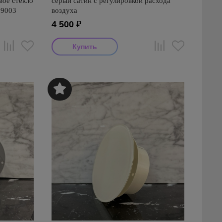
ое стекло
серый сатин с регулировкой расхода
 9003
воздуха
4 500
₽